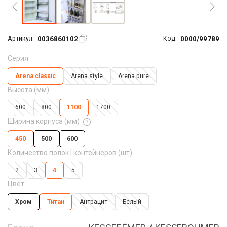
0036860102
0000/99789
Артикул:
Код:
Серия
Arena classic
Arena style
Arena pure
Высота (мм)
600
800
1100
1700
Ширина корпуса (мм)
450
500
600
Количество полок | контейнеров (шт)
2
3
4
5
Цвет
Хром
Титан
Антрацит
Белый