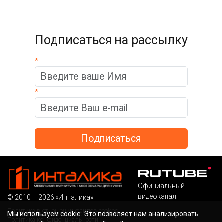
Подписаться на рассылку
*
*
Официальный
видеоканал
© 2010 – 2026 «Инталика»
Политика в отношении файлов cookies
Мы используем cookie. Это позволяет нам анализировать
Политика конфиденциальности