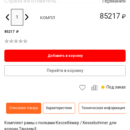
Страна изготовитель
Германия
85217
₽
компл
85217
₽
Добавить в корзину
Перейти в корзину
Под заказ
Описание товара
Характеристики
Техническая информация
Комплект рамы с полками Кессебёмер / Kessebohmer для
колонн Тандем II