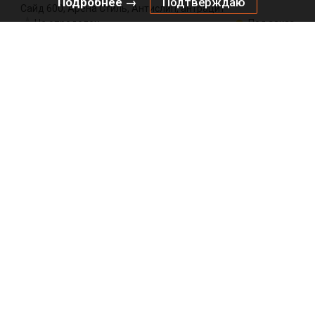
Подробнее →
Подтверждаю
Сайд 600, Арена Стиль, Антислип, антрацит
Не определен
Под заказ
2370819846
Артикул:
0000/146880
Код:
компл
9272.00
₽
Добавить в корзину
Подписаться на рассылку
*
*