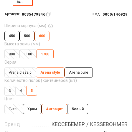
0035479846
0000/146929
Артикул:
Код:
Ширина корпуса (мм)
450
500
600
Высота рамы (мм)
800
1100
1700
Серия
Arena classic
Arena style
Arena pure
Количество полок | контейнеров (шт)
3
4
5
Цвет
Титан
Хром
Антрацит
Белый
Бренд
КЕССЕБЁМЕР / KESSEBOHMER