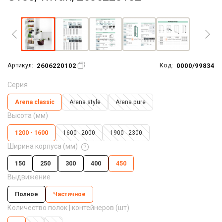
Увеличить фото
2606220102
0000/99834
Артикул:
Код:
Серия
Arena classic
Arena style
Arena pure
Высота (мм)
1200 - 1600
1600 - 2000
1900 - 2300
Ширина корпуса (мм)
150
250
300
400
450
Выдвижение
Полное
Частичное
Количество полок | контейнеров (шт)