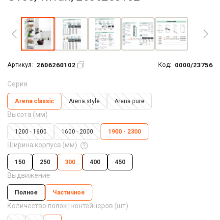
Увеличить фото
2606260102
0000/23756
Артикул:
Код:
Серия
Arena classic
Arena style
Arena pure
Высота (мм)
1200 - 1600
1600 - 2000
1900 - 2300
Ширина корпуса (мм)
150
250
300
400
450
Выдвижение
Полное
Частичное
Количество полок | контейнеров (шт)