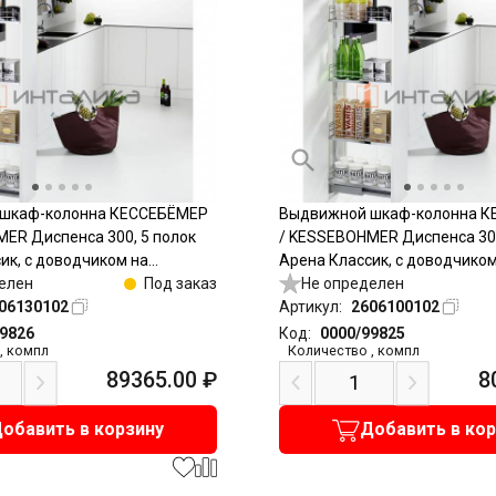
шкаф-колонна КЕССЕБЁМЕР
Выдвижной шкаф-колонна 
ER Диспенса 300, 5 полок
/ KESSEBOHMER Диспенса 300
ик, с доводчиком на
Арена Классик, с доводчиком
и закрывание, полное
елен
Под заказ
открывание и закрывание, п
Не определен
 Антислип, H1600-2000,
06130102
выдвижение, Антислип, H120
Артикул:
2606100102
титан
99826
Код:
0000/99825
,
компл
Количество
,
компл
89365.00
₽
8
обавить в корзину
Добавить в ко