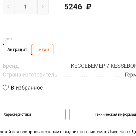
5246
₽
Цвет
Антрацит
Титан
Бренд
КЕССЕБЁМЕР / KESSEB
Страна изготовитель
Гер
В избранное
Характеристики
Техническая информа
остей под приправы и специи в выдвижных системах Диспенса / Д