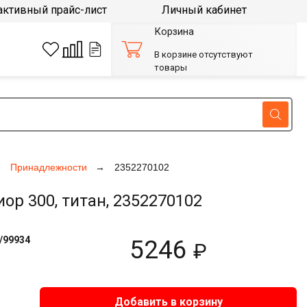
активный прайс-лист
Личный кабинет
Корзина
В корзине отсутствуют
товары
Принадлежности
2352270102
р 300, титан, 2352270102
/99934
5246
₽
Добавить в корзину