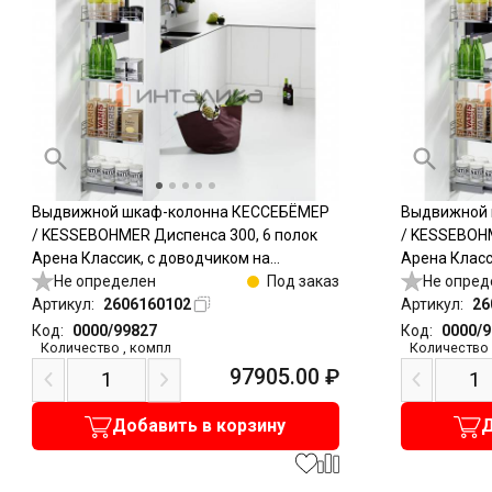
Выдвижной шкаф-колонна КЕССЕБЁМЕР
Выдвижной 
/ KESSEBOHMER Диспенса 300, 6 полок
/ KESSEBOHM
Арена Классик, с доводчиком на
Арена Класс
открывание и закрывание, полное
Не определен
Под заказ
открывание 
Не опред
выдвижение, Антислип, H1900-2300,
Артикул:
2606160102
выдвижение,
Артикул:
26
титан
титан
Код:
0000/99827
Код:
0000/
Количество
,
компл
Количество
97905.00
₽
Добавить в корзину
Д