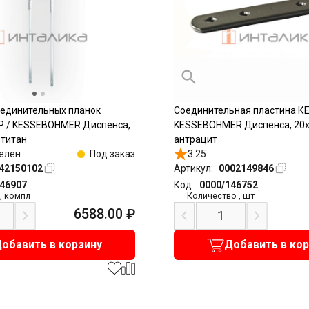
оединительных планок
Соединительная пластина К
 / KESSEBOHMER Диспенса,
KESSEBOHMER Диспенса, 20
 титан
антрацит
елен
Под заказ
3.25
42150102
Артикул:
0002149846
146907
Код:
0000/146752
,
компл
Количество
,
шт
6588.00
₽
обавить в корзину
Добавить в ко