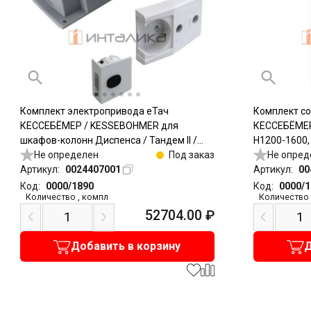
Комплект электропривода еТач
Комплект с
КЕССЕБЁМЕР / KESSEBOHMER для
КЕССЕБЁМЕР
шкафов-колонн Диспенса / Тандем II /
H1200-1600,
Тандем Сайд
Не определен
Под заказ
Не опред
Артикул:
0024407001
Артикул:
00
Код:
0000/1890
Код:
0000/
Количество
,
компл
Количество
52704.00
₽
Добавить в корзину
Д