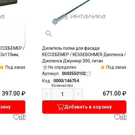
ЕССЕБЁМЕР /
Делитель полки для фасада
х3х110мм,
КЕССЕБЁМЕР / KESSEBOHMER Диспенса /
Диспенса Джуниор 300, титан
Под заказ
Не определен
Под заказ
Артикул:
0043550102
Код:
0000/146754
Количество
397.00
₽
671.00
₽
рзину
Добавить в корзину