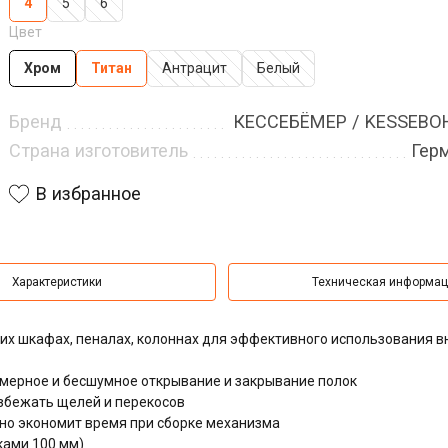
4
5
6
Цвет
Хром
Титан
Антрацит
Белый
Бренд
КЕССЕБЁМЕР / KESSEB
Страна изготовитель
Гер
В избранное
Характеристики
Техническая информа
их шкафах, пеналах, колоннах для эффективного использования в
ерное и бесшумное открывание и закрывание полок
збежать щелей и перекосов
ьно экономит время при сборке механизма
ками 100 мм)