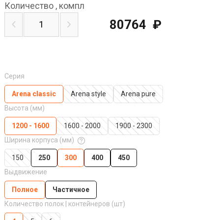
Количество
,
компл
80764
₽
Серия
Arena classic
Arena style
Arena pure
Высота (мм)
1200 - 1600
1600 - 2000
1900 - 2300
Ширина корпуса (мм)
150
250
300
400
450
Выдвижение
Полное
Частичное
Количество полок | контейнеров (шт)