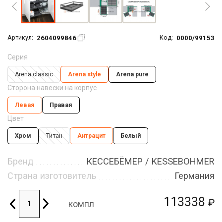
2604099846
0000/99153
Артикул:
Код:
Серия
Arena classic
Arena style
Arena pure
Сторона навески на корпус
Левая
Правая
Цвет
Хром
Титан
Антрацит
Белый
Бренд
КЕССЕБЁМЕР / KESSEBOHMER
Страна изготовитель
Германия
113338
₽
компл