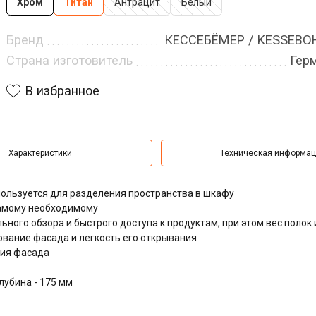
Хром
Титан
Антрацит
Белый
Бренд
КЕССЕБЁМЕР / KESSEB
Страна изготовитель
Гер
В избранное
Характеристики
Техническая информа
ользуется для разделения пространства в шкафу
самому необходимому
ного обзора и быстрого доступа к продуктам, при этом вес полок 
ование фасада и легкость его открывания
ния фасада
лубина - 175 мм