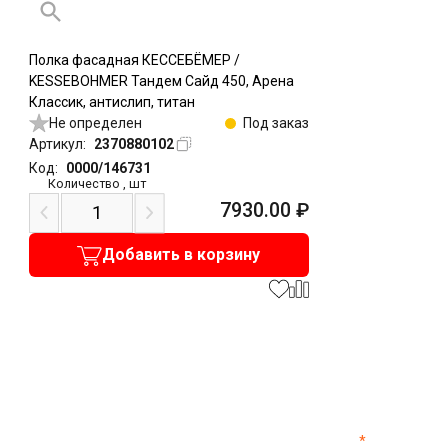
Полка фасадная КЕССЕБЁМЕР /
KESSEBOHMER Тандем Сайд 450, Арена
Классик, антислип, титан
Не определен
Под заказ
Артикул:
2370880102
Код:
0000/146731
Количество
,
шт
7930.00
₽
Добавить в корзину
*