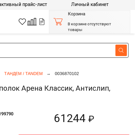
активный прайс-лист
Личный кабинет
Корзина
В корзине отсутствуют
товары
ТАНДЕМ / TANDEM
0036870102
олок Арена Классик, Антислип,
/99790
61244
₽