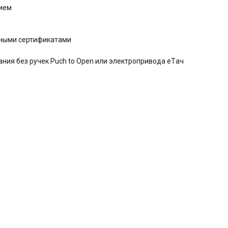
тием
дными сертификатами
ния без ручек Puch to Open или электропривода eTач