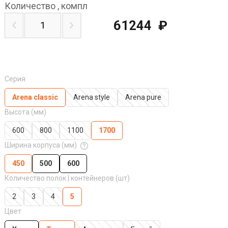
Количество
,
компл
61244
₽
Серия
Arena classic
Arena style
Arena pure
Высота (мм)
600
800
1100
1700
Ширина корпуса (мм)
450
500
600
Количество полок | контейнеров (шт)
2
3
4
5
Цвет