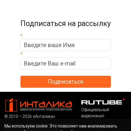
Подписаться на рассылку
*
*
Официальный
видеоканал
© 2010 – 2026 «Инталика»
Политика в отношении файлов cookies
Мы используем cookie. Это позволяет нам анализировать
Политика конфиденциальности