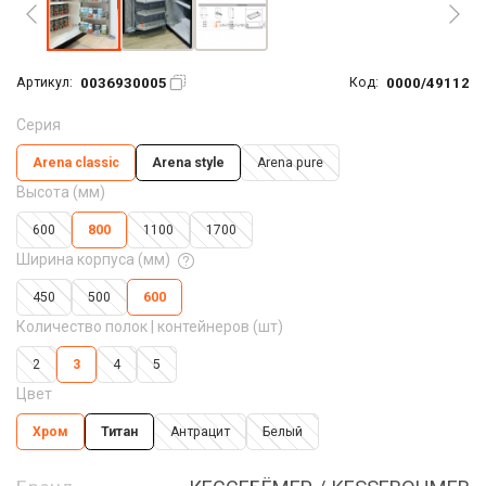
0036930005
0000/49112
Артикул:
Код:
Серия
Arena classic
Arena style
Arena pure
Высота (мм)
600
800
1100
1700
Ширина корпуса (мм)
450
500
600
Количество полок | контейнеров (шт)
2
3
4
5
Цвет
Хром
Титан
Антрацит
Белый