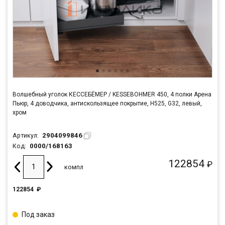
Волшебный уголок КЕССЕБЁМЕР / KESSEBOHMER 450, 4 полки Арена
Пьюр, 4 доводчика, антискользящее покрытие, H525, G32, левый,
хром
2904099846
Артикул:
0000/168163
Код:
122854
₽
компл
122854
₽
Под заказ