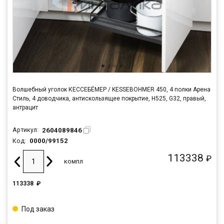
Волшебный уголок КЕССЕБЁМЕР / KESSEBOHMER 450, 4 полки Арена
Стиль, 4 доводчика, антискользящее покрытие, H525, G32, правый,
антрацит
2604089846
Артикул:
0000/99152
Код:
113338
₽
компл
113338
₽
Под заказ