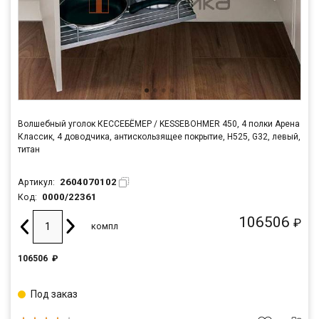
Волшебный уголок КЕССЕБЁМЕР / KESSEBOHMER 450, 4 полки Арена
Классик, 4 доводчика, антискользящее покрытие, H525, G32, левый,
титан
2604070102
Артикул:
0000/22361
Код:
106506
₽
компл
106506
₽
Под заказ