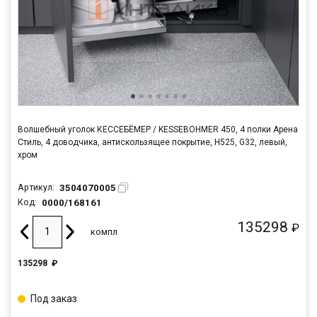
Волшебный уголок КЕССЕБЁМЕР / KESSEBOHMER 450, 4 полки Арена
Стиль, 4 доводчика, антискользящее покрытие, H525, G32, левый,
хром
3504070005
Артикул:
0000/168161
Код:
135298
₽
компл
135298
₽
Под заказ