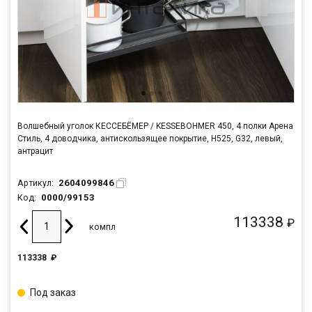
Волшебный уголок КЕССЕБЁМЕР / KESSEBOHMER 450, 4 полки Арена
Стиль, 4 доводчика, антискользящее покрытие, H525, G32, левый,
антрацит
2604099846
Артикул:
0000/99153
Код:
113338
₽
компл
113338
₽
Под заказ