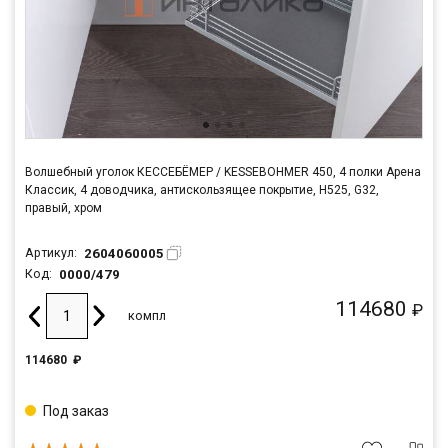
Волшебный уголок КЕССЕБЁМЕР / KESSEBOHMER 450, 4 полки Арена
Классик, 4 доводчика, антискользящее покрытие, H525, G32,
правый, хром
2604060005
Артикул:
0000/479
Код:
114680
₽
компл
114680
₽
Под заказ