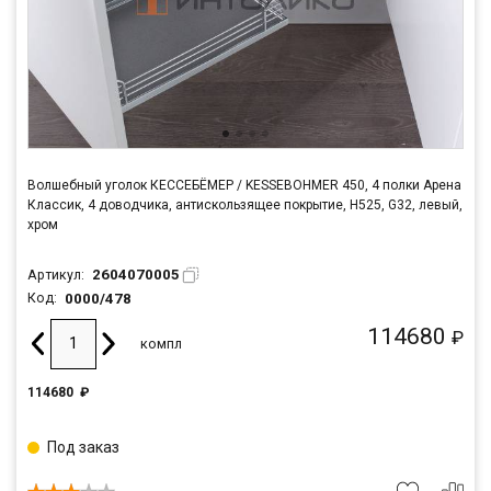
Волшебный уголок КЕССЕБЁМЕР / KESSEBOHMER 450, 4 полки Арена
Классик, 4 доводчика, антискользящее покрытие, H525, G32, левый,
хром
2604070005
Артикул:
0000/478
Код:
114680
₽
компл
114680
₽
Под заказ