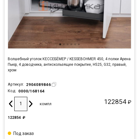
Волшебный уголок КЕССЕБЁМЕР / KESSEBOHMER 450, 4 полки Арена
Пьюр, 4 доводчика, антискользящее покрытие, H525, G32, правый,
хром
2904089846
Артикул:
0000/168164
Код:
122854
₽
компл
122854
₽
Под заказ