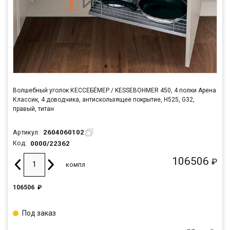
Волшебный уголок КЕССЕБЁМЕР / KESSEBOHMER 450, 4 полки Арена
Классик, 4 доводчика, антискользящее покрытие, H525, G32,
правый, титан
2604060102
Артикул:
0000/22362
Код:
106506
₽
компл
106506
₽
Под заказ