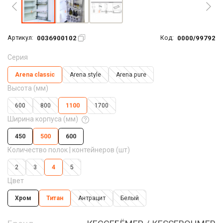
0036900102
0000/99792
Артикул:
Код:
Серия
Arena classic
Arena style
Arena pure
Высота (мм)
600
800
1100
1700
Ширина корпуса (мм)
450
500
600
Количество полок | контейнеров (шт)
2
3
4
5
Цвет
Хром
Титан
Антрацит
Белый