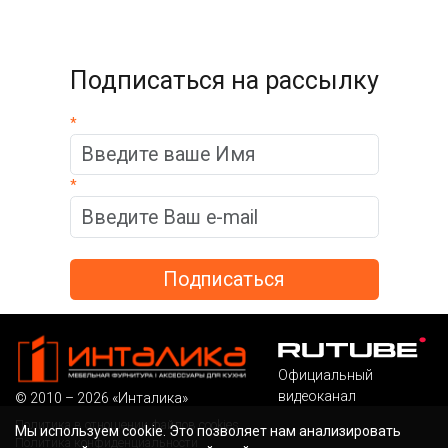
Подписаться на рассылку
*
*
Официальный
видеоканал
© 2010 – 2026 «Инталика»
Политика в отношении файлов cookies
Мы используем cookie. Это позволяет нам анализировать
Политика конфиденциальности