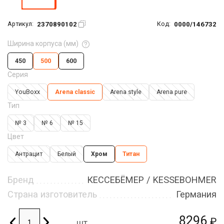
2370890102
0000/146732
Артикул:
Код:
Ширина корпуса (мм)
450
500
600
Серия
YouBoxx
Arena classic
Arena style
Arena pure
Тип
№ 3
№ 6
№ 15
Цвет
Антрацит
Белый
Хром
Титан
Бренд
КЕССЕБЁМЕР / KESSEBOHMER
Страна изготовитель
Германия
8296
₽
шт