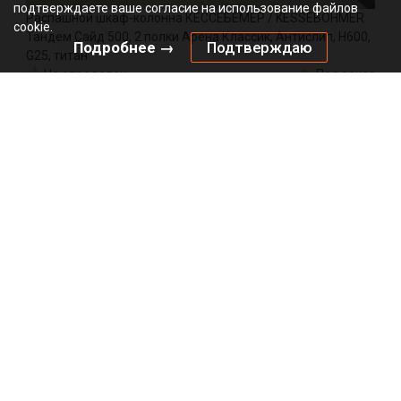
подтверждаете ваше согласие на использование файлов
Распашной шкаф-колонна КЕССЕБЁМЕР / KESSEBOHMER
cookie.
Тандем Сайд 500, 2 полки Арена Классик, Антислип, H600,
Подробнее →
Подтверждаю
G25, титан
Не определен
Под заказ
0036880102
Артикул:
0000/99793
Код:
компл
33184.00
₽
Добавить в корзину
Подписаться на рассылку
*
*