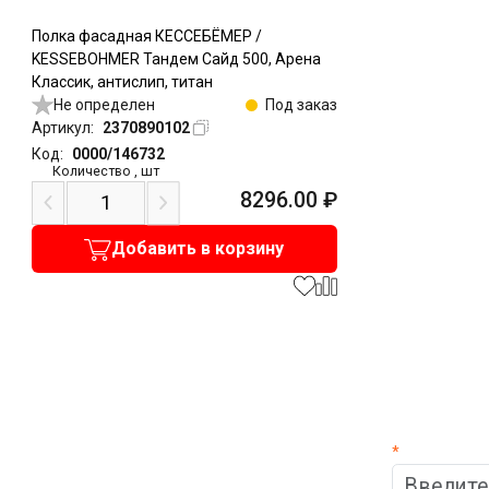
Полка фасадная КЕССЕБЁМЕР /
KESSEBOHMER Тандем Сайд 500, Арена
Классик, антислип, титан
Не определен
Под заказ
Артикул:
2370890102
Код:
0000/146732
Количество
,
шт
8296.00
₽
Добавить в корзину
*