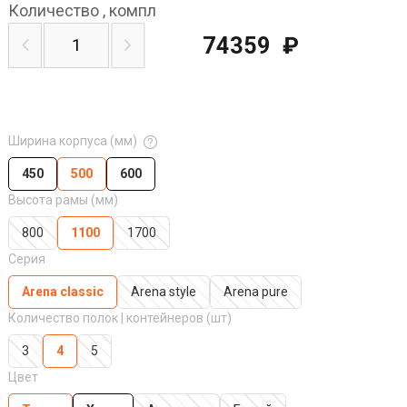
Количество
,
компл
74359
₽
Ширина корпуса (мм)
450
500
600
Высота рамы (мм)
800
1100
1700
Серия
Arena classic
Arena style
Arena pure
Количество полок | контейнеров (шт)
3
4
5
Цвет