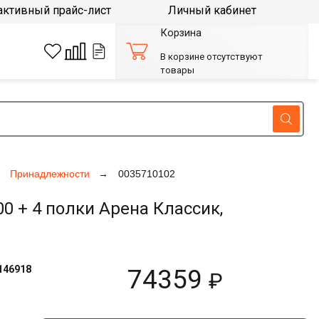
активный прайс-лист
Личный кабинет
Корзина
В корзине отсутствуют
товары
Принадлежности
0035710102
 + 4 полки Арена Классик,
146918
74359
₽