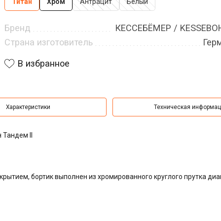
Титан
Хром
Антрацит
Белый
Бренд
КЕССЕБЁМЕР / KESSEB
Страна изготовитель
Гер
В избранное
Характеристики
Техническая информа
 Тандем II
крытием, бортик выполнен из хромированного круглого прутка ди