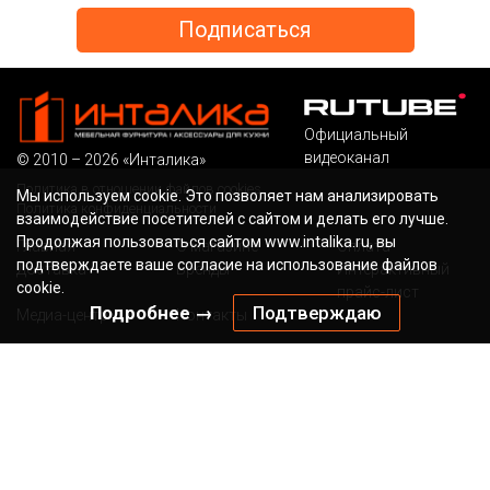
Официальный
видеоканал
© 2010 – 2026 «Инталика»
Политика в отношении файлов cookies
Мы используем cookie. Это позволяет нам анализировать
Политика конфиденциальности
взаимодействие посетителей с сайтом и делать его лучше.
Продолжая пользоваться сайтом www.intalika.ru, вы
Главная
О магазине
Оплата
подтверждаете ваше согласие на использование файлов
Доставка
Бренды
Интерактивный
cookie.
прайс-лист
Подробнее →
Подтверждаю
Медиа-центр
Контакты
Бесплатный звонок по России
Наша электронная
почта
8 (800) 700-36-13
sale@intalika.ru
канал в ТГ
Наш адрес
г. Мытищи, Ярославское шоссе, д.118Б/1