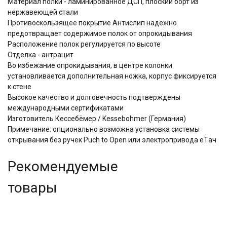
Материал полки - ламинированное ДСП, плоский борт из
нержавеющей стали
Противоскользящее покрытие Антислип надежно
предотвращает содержимое полок от опрокидывания
Расположение полок регулируется по высоте
Отделка - антрацит
Во избежание опрокидывания, в центре колонки
установливается дополнительная ножка, корпус фиксируется
к стене
Высокое качество и долговечность подтверждены
международными сертификатами
Изготовитель Кессебёмер / Kessebohmer (Германия)
Примечание: опционально возможна установка системы
открывания без ручек Puch to Open или электропривода eTач
Рекомендуемые
товары