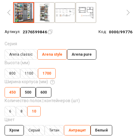
2376599846
0000/99776
Артикул:
Код:
Серия
Arena classic
Arena style
Arena pure
Высота (мм)
800
1100
1700
Ширина корпуса (мм)
450
500
600
Количество полок | контейнеров (шт)
6
8
10
Цвет
Хром
Серый
Титан
Антрацит
Белый