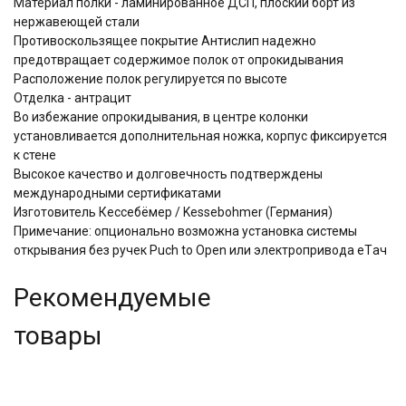
Материал полки - ламинированное ДСП, плоский борт из
нержавеющей стали
Противоскользящее покрытие Антислип надежно
предотвращает содержимое полок от опрокидывания
Расположение полок регулируется по высоте
Отделка - антрацит
Во избежание опрокидывания, в центре колонки
установливается дополнительная ножка, корпус фиксируется
к стене
Высокое качество и долговечность подтверждены
международными сертификатами
Изготовитель Кессебёмер / Kessebohmer (Германия)
Примечание: опционально возможна установка системы
открывания без ручек Puch to Open или электропривода eTач
Рекомендуемые
товары