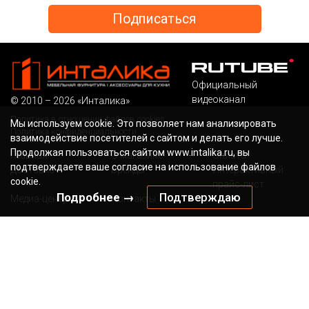
Официальный
видеоканал
© 2010 – 2026 «Инталика»
Политика в отношении файлов cookies
Мы используем cookie. Это позволяет нам анализировать
Политика конфиденциальности
взаимодействие посетителей с сайтом и делать его лучше.
Продолжая пользоваться сайтом www.intalika.ru, вы
Главная
О магазине
Оплата
подтверждаете ваше согласие на использование файлов
Доставка
Бренды
Интерактивный
cookie.
прайс-лист
Подробнее →
Подтверждаю
Медиа-центр
Контакты
Бесплатный звонок по России
Наша электронная
почта
8 (800) 700-36-13
sale@intalika.ru
канал в ТГ
Наш адрес
г. Мытищи, Ярославское шоссе, д.118Б/1