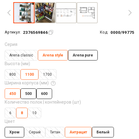
2376569846
0000/99775
Артикул:
Код:
Серия
Arena classic
Arena style
Arena pure
Высота (мм)
800
1100
1700
Ширина корпуса (мм)
450
500
600
Количество полок | контейнеров (шт)
6
8
10
Цвет
Хром
Серый
Титан
Антрацит
Белый