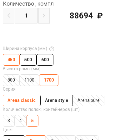
Количество
,
компл
88694
₽
Ширина корпуса (мм)
450
500
600
Высота рамы (мм)
800
1100
1700
Серия
Arena classic
Arena style
Arena pure
Количество полок | контейнеров (шт)
3
4
5
Цвет