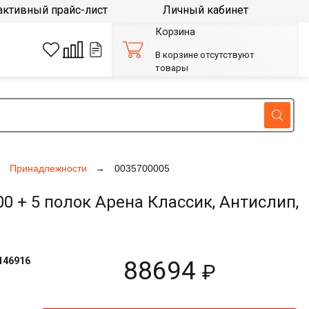
активный прайс-лист
Личный кабинет
Корзина
В корзине отсутствуют
товары
Принадлежности
0035700005
 + 5 полок Арена Классик, Антислип,
146916
88694
₽