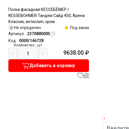
Полка фасадная КЕССЕБЁМЕР /
KESSEBOHMER Тандем Сайд 450, Арена
Классик, антислип, хром
Не определен
Под заказ
Артикул:
2370880005
Код:
0000/146728
Количество
,
шт
9638.00
₽
Добавить в корзину
*