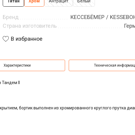
Титан
Хром
Антрацит
Белый
Бренд
КЕССЕБЁМЕР / KESSEB
Страна изготовитель
Гер
В избранное
Характеристики
Техническая информа
 Тандем II
крытием, бортик выполнен из хромированного круглого прутка ди