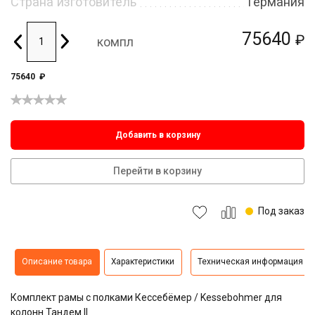
Страна изготовитель
Германия
75640
₽
компл
75640
₽
Добавить в корзину
Перейти в корзину
Под заказ
Описание товара
Характеристики
Техническая информация
Комплект рамы с полками Кессебёмер / Kessebohmer для
колонн Тандем II