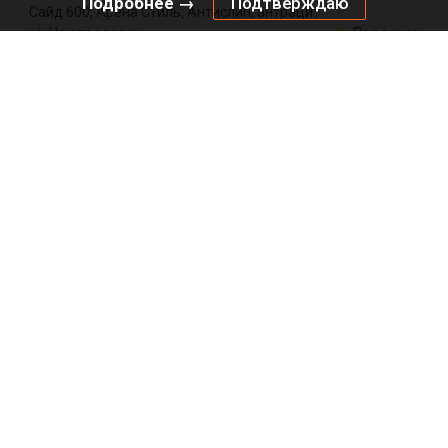
Подробнее →
Подтверждаю
Сайд 600, Арена Стиль, Антислип, антрацит
Не определен
Под заказ
2370819846
Артикул:
0000/146880
Код:
компл
9272.00
₽
Добавить в корзину
Подписаться на рассылку
*
*