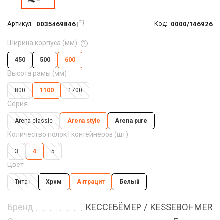
0035469846
0000/146926
Артикул:
Код:
Ширина корпуса (мм)
450
500
600
Высота рамы (мм)
800
1100
1700
Серия
Arena classic
Arena style
Arena pure
Количество полок | контейнеров (шт)
3
4
5
Цвет
Титан
Хром
Антрацит
Белый
Бренд
КЕССЕБЁМЕР / KESSEBOHMER