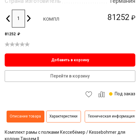
Страна изготовитель
Германия
81252
₽
компл
81252
₽
Добавить в корзину
Перейти в корзину
Под заказ
Описание товара
Характеристики
Техническая информация
Комплект рамы с полками Кессебёмер / Kessebohmer для
колонн Тандем II