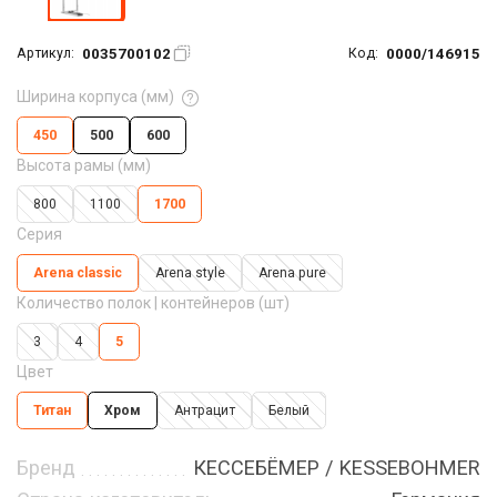
0035700102
0000/146915
Артикул:
Код:
Ширина корпуса (мм)
450
500
600
Высота рамы (мм)
800
1100
1700
Серия
Arena classic
Arena style
Arena pure
Количество полок | контейнеров (шт)
3
4
5
Цвет
Титан
Хром
Антрацит
Белый
Бренд
КЕССЕБЁМЕР / KESSEBOHMER