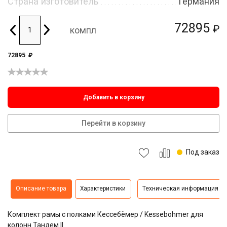
Страна изготовитель
Германия
72895
₽
компл
72895
₽
Добавить в корзину
Перейти в корзину
Под заказ
Описание товара
Характеристики
Техническая информация
Комплект рамы с полками Кессебёмер / Kessebohmer для
колонн Тандем II