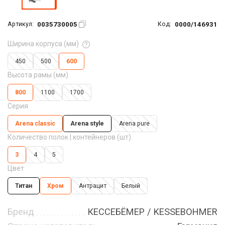
0035730005
0000/146931
Артикул:
Код:
Ширина корпуса (мм)
450
500
600
Высота рамы (мм)
800
1100
1700
Серия
Arena classic
Arena style
Arena pure
Количество полок | контейнеров (шт)
3
4
5
Цвет
Титан
Хром
Антрацит
Белый
Бренд
КЕССЕБЁМЕР / KESSEBOHMER