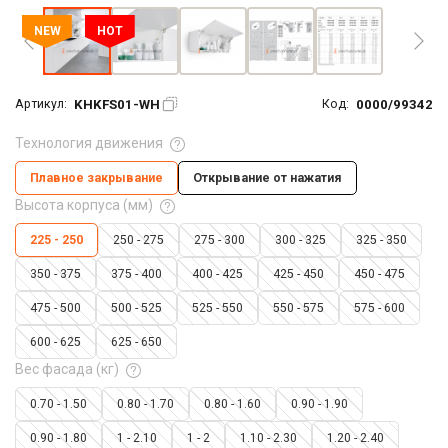
NEW
HOT
KHKFS01-WH
0000/99342
Артикул:
Код:
Технология движения
Плавное закрывание
Открывание от нажатия
Высота корпуса (мм)
225 - 250
250 - 275
275 - 300
300 - 325
325 - 350
350 - 375
375 - 400
400 - 425
425 - 450
450 - 475
475 - 500
500 - 525
525 - 550
550 - 575
575 - 600
600 - 625
625 - 650
Вес фасада (кг)
0.70 - 1.50
0.80 - 1.70
0.80 - 1.60
0.90 - 1.90
0.90 - 1.80
1 - 2.10
1 - 2
1.10 - 2.30
1.20 - 2.40