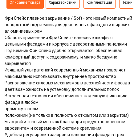
Описание товара
Характеристики
Комплектация
Техниче
Фри Спейс плавное закрывание / Soft - это новый компактный
поворотный подъемник для деревянных фасадов и широких
алюминиевых рам
Область применения Фри Спейс - навесные шкафы с
цельными фасадами и корпуса с декоративными панелями
Подъемник Фри Спейс удобно открывается, обеспечивая
комфортный доступ к содержимому, и мягко бесшумно
закрывается
Изящный ультратонкий cовременный механизм позволяет
максимально использовать внутреннее пространство
Расположение силовых механизмов в верхней части фасада
дает возможность на установку дополнительных полок
Встроенная технология обеспечивает надежную фиксацию
фасада в любом
промежуточном
положении (не только в полностью открытом или закрытом)
Быстрый и точный монтаж благодаря предустановленным
евровинтам и современной системе крепления
Удобная регулировка зазоров и наложения фасада в трех