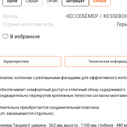
Хром
Серый
Титан
Антрацит
Белый
Бренд
КЕССЕБЁМЕР / KESSEB
Страна изготовитель
Гер
В избранное
Характеристики
Техническая информа
 пеналах, колоннах с распашными фасадами для эффективного исп
 обеспечивает комфортный доступ и отличный обзор содержимого
предварительно перекрутив крепежные лепестки согласно монтаж
олнительно приобретается соединительная пластина
дят, заказываются отдельно)
ма Тандем II: ширина - 562 мм, высота - 1100 мм, глубина - 480 