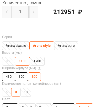
Количество
,
компл
212951
₽
Серия
Arena classic
Arena style
Arena pure
Высота (мм)
800
1100
1700
Ширина корпуса (мм)
450
500
600
Количество полок | контейнеров (шт)
6
8
10
Цвет