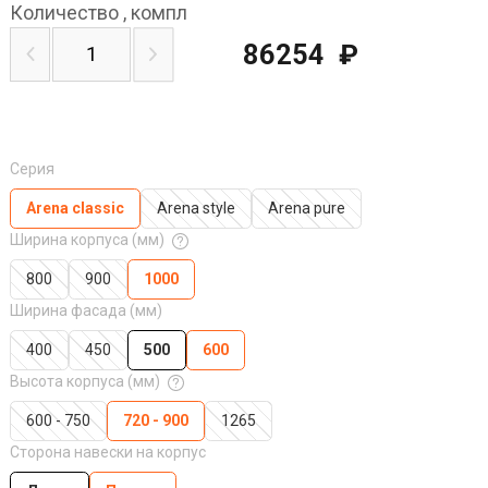
Количество
,
компл
86254
₽
Серия
Arena classic
Arena style
Arena pure
Ширина корпуса (мм)
800
900
1000
Ширина фасада (мм)
400
450
500
600
Высота корпуса (мм)
600 - 750
720 - 900
1265
Сторона навески на корпус