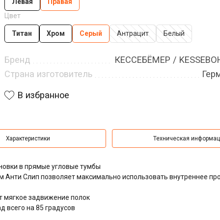
Левая
Правая
Цвет
Титан
Хром
Серый
Антрацит
Белый
Бренд
КЕССЕБЁМЕР / KESSEB
Страна изготовитель
Гер
В избранное
Характеристики
Техническая информа
овки в прямые угловые тумбы
м Анти Слип позволяет максимально использовать внутреннее пр
т мягкое задвижение полок
 всего на 85 градусов