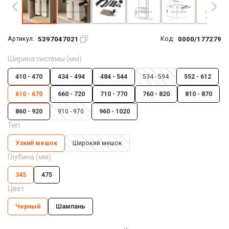
5397047021
0000/177279
Артикул:
Код:
Ширина системы (мм)
410 - 470
434 - 494
484 - 544
534 - 594
552 - 612
610 - 670
660 - 720
710 - 770
760 - 820
810 - 870
860 - 920
910 - 970
960 - 1020
Тип
Узкий мешок
Широкий мешок
Глубина (мм)
345
475
Цвет
Черный
Шампань