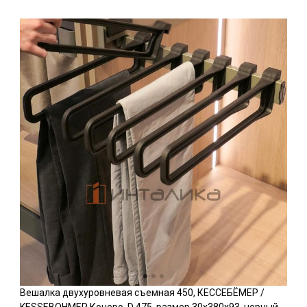
Вешалка двухуровневая съемная 450, КЕССЕБЁМЕР /
KESSEBOHMER Конеро, D 475, размер 30x380x93, черный