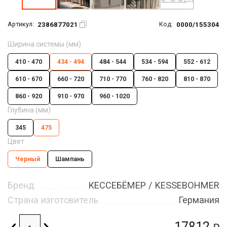
2386877021
0000/155304
Артикул:
Код:
Ширина системы (мм)
410 - 470
434 - 494
484 - 544
534 - 594
552 - 612
610 - 670
660 - 720
710 - 770
760 - 820
810 - 870
860 - 920
910 - 970
960 - 1020
Глубина (мм)
345
475
Цвет
Черный
Шампань
Бренд
КЕССЕБЁМЕР / KESSEBOHMER
Страна изготовитель
Германия
17812