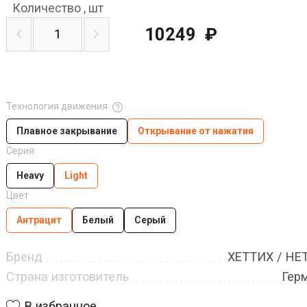
Количество
,
шт
10249
₽
Технология движения
Плавное закрывание
Открывание от нажатия
Серия
Heavy
Light
Цвет
Антрацит
Белый
Серый
Бренд
ХЕТТИХ / HE
Страна изготовитель
Гер
В избранное