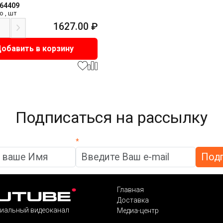
164409
о
,
шт
1627.00
₽
обавить в корзину
Подписаться на рассылку
*
Главная
Доставка
иальный видеоканал
Медиа-центр