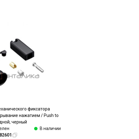
еханического фиксатора
рывание нажатием / Push to
дной, черный
елен
В наличии
82601