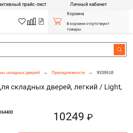
активный прайс-лист
Личный кабинет
Корзина
В корзине отсутствуют
товары
мы складных дверей
Принадлежности
9339518
я складных дверей, легкий / Light,
164403
10249
₽