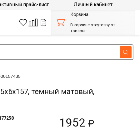
активный прайс-лист
Личный кабинет
Корзина
В корзине отсутствуют
товары
000157435
5х6х157, темный матовый,
177258
1952
₽