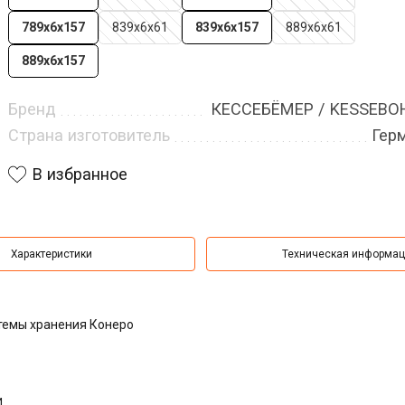
789х6х157
839х6х61
839х6х157
889х6х61
889х6х157
Бренд
КЕССЕБЁМЕР / KESSEB
Страна изготовитель
Гер
В избранное
Характеристики
Техническая информа
темы хранения Конеро
и