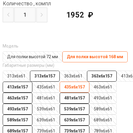
Количество
,
компл
1952
₽
Модель
Для полки высотой 72 мм
Для полки высотой 168 мм
Габаритные размеры (мм)
313х6х61
313х6х157
363х6х61
363х6х157
413х6
413х6х157
435х6х61
435х6х157
463х6х61
463х6х157
481х6х61
481х6х157
493х6х61
493х6х157
539х6х61
539х6х157
589х6х61
589х6х157
639х6х61
639х6х157
689х6х61
689х6х157
739х6х61
739х6х157
789х6х61