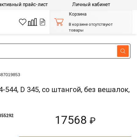
активный прайс-лист
Личный кабинет
Корзина
В корзине отсутствуют
товары
387019853
4, D 345, со штангой, без вешалок,
155292
17568
₽