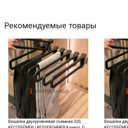
Рекомендуемые товары
Вешалка двухуровневая съемная 320,
Вешалка дву
КЕССЕБЁМЕР / KESSEBOHMER Конеро, D
КЕССЕБЁМЕР