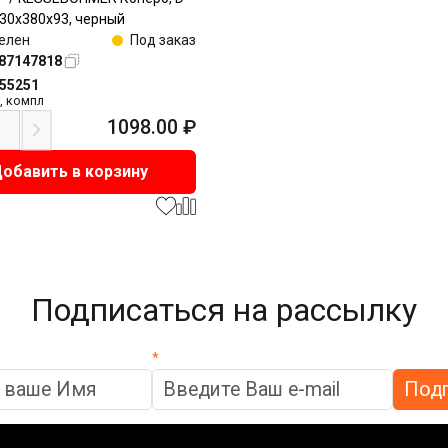
 30x380x93, черный
елен
Под заказ
87147818
155251
,
компл
1098.00
₽
обавить в корзину
Подписаться на рассылку
*