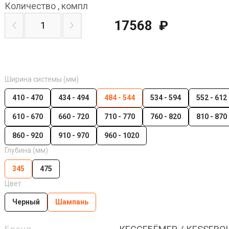
Количество
,
компл
17568
₽
Ширина системы (мм)
410 - 470
434 - 494
484 - 544
534 - 594
552 - 612
610 - 670
660 - 720
710 - 770
760 - 820
810 - 870
860 - 920
910 - 970
960 - 1020
Глубина (мм)
345
475
Цвет
Черный
Шампань