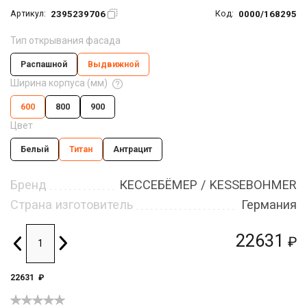
2395239706
0000/168295
Артикул:
Код:
Тип открывания фасада
Распашной
Выдвижной
Ширина корпуса (мм)
600
800
900
Цвет
Белый
Титан
Антрацит
Бренд
КЕССЕБЁМЕР / KESSEBOHMER
Страна изготовитель
Германия
22631
₽
22631
₽