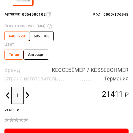
0054500102
0000/176948
Артикул:
Код:
Высота корпуса (мм)
640 - 728
695 - 783
Цвет
Титан
Антрацит
Бренд
КЕССЕБЁМЕР / KESSEBOHMER
Страна изготовитель
Германия
21411
₽
21411
₽