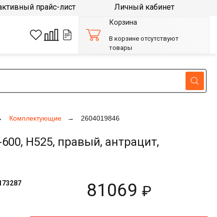
активный прайс-лист
Личный кабинет
Корзина
В корзине отсутствуют
товары
Комплектующие
2604019846
0, H525, правый, антрацит,
173287
81069
₽