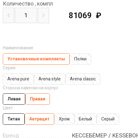
Количество
,
компл
81069
₽
Наименование
Установочные комплекты
Полки
Серия
Arena pure
Arena style
Arena classic
Сторона навески на корпус
Левая
Правая
Цвет
Титан
Антрацит
Хром
Белый
Серый
Бренд
КЕССЕБЁМЕР / KESSEB