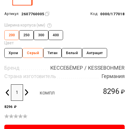
2607760005
0000/177018
Артикул:
Код:
Ширина корпуса (мм)
200
250
300
400
Цвет
Хром
Серый
Титан
Белый
Антрацит
Бренд
КЕССЕБЁМЕР / KESSEBOHMER
Страна изготовитель
Германия
8296
₽
компл
8296
₽