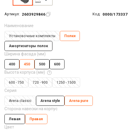
2603929846
0000/173337
Артикул:
Код:
Наименование
Установочные комплекты
Полки
Амортизаторы полок
Ширина фасада (мм)
400
450
500
600
Высота корпуса (мм)
600 - 750
720 - 900
1250 - 1500
Серия
Arena classic
Arena style
Arena pure
Сторона навески на корпус
Левая
Правая
Цвет