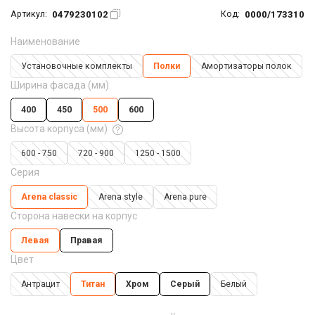
0479230102
0000/173310
Артикул:
Код:
Наименование
Установочные комплекты
Полки
Амортизаторы полок
Ширина фасада (мм)
400
450
500
600
Высота корпуса (мм)
600 - 750
720 - 900
1250 - 1500
Серия
Arena classic
Arena style
Arena pure
Сторона навески на корпус
Левая
Правая
Цвет
Антрацит
Титан
Хром
Серый
Белый