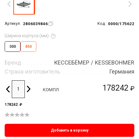
2806039846
0000/175622
Артикул:
Код:
Ширина корпуса (мм)
300
450
Бренд
КЕССЕБЁМЕР / KESSEBOHMER
Страна изготовитель
Германия
178242
₽
компл
178242
₽
Добавить в корзину