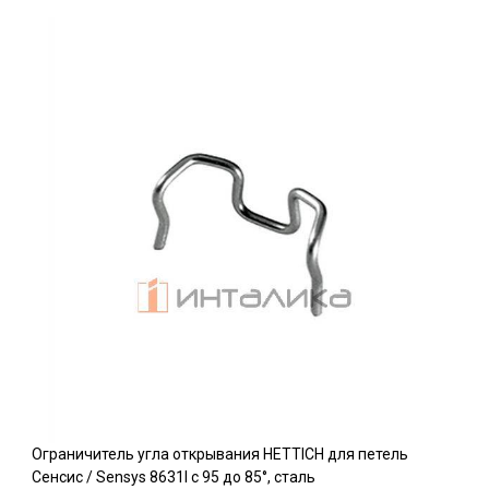
Ограничитель угла открывания HETTICH для петель
Сенсис / Sensys 8631I c 95 до 85°, сталь