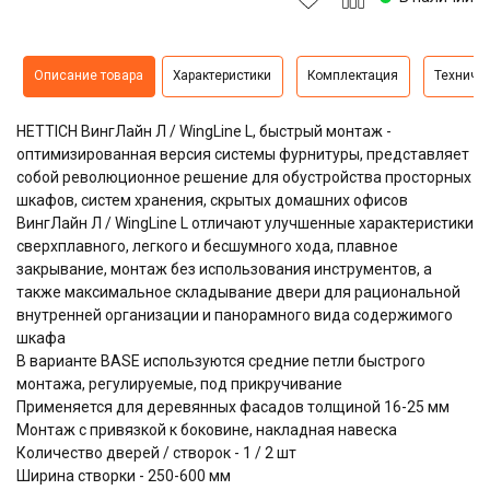
Описание товара
Характеристики
Комплектация
Техниче
HETTICH ВингЛайн Л / WingLine L, быстрый монтаж -
оптимизированная версия системы фурнитуры, представляет
собой революционное решение для обустройства просторных
шкафов, систем хранения, скрытых домашних офисов
ВингЛайн Л / WingLine L отличают улучшенные характеристики
сверхплавного, легкого и бесшумного хода, плавное
закрывание, монтаж без использования инструментов, а
также максимальное складывание двери для рациональной
внутренней организации и панорамного вида содержимого
шкафа
В варианте BASE используются средние петли быстрого
монтажа, регулируемые, под прикручивание
Применяется для деревянных фасадов толщиной 16-25 мм
Монтаж с привязкой к боковине, накладная навеска
Количество дверей / створок - 1 / 2 шт
Ширина створки - 250-600 мм