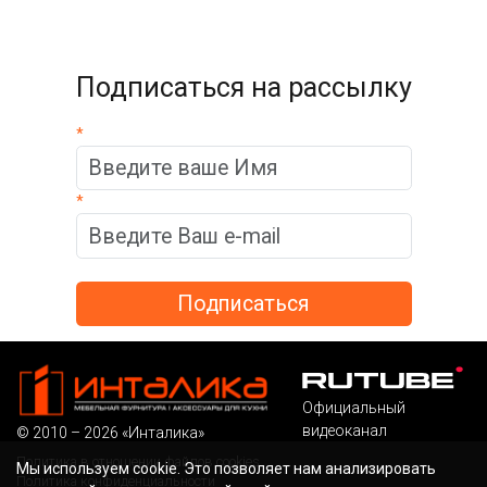
Подписаться на рассылку
*
*
Официальный
видеоканал
© 2010 – 2026 «Инталика»
Политика в отношении файлов cookies
Мы используем cookie. Это позволяет нам анализировать
Политика конфиденциальности