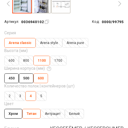
0036940102
0000/99795
Артикул:
Код:
Серия
Arena classic
Arena style
Arena pure
Высота (мм)
600
800
1100
1700
Ширина корпуса (мм)
450
500
600
Количество полок | контейнеров (шт)
2
3
4
5
Цвет
Хром
Титан
Антрацит
Белый