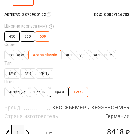
2370900102
0000/146733
Артикул:
Код:
Ширина корпуса (мм)
450
500
600
Серия
YouBoxx
Arena classic
Arena style
Arena pure
Тип
№ 3
№ 6
№ 15
Цвет
Антрацит
Белый
Хром
Титан
Бренд
КЕССЕБЁМЕР / KESSEBOHMER
Страна изготовитель
Германия
8418
₽
шт