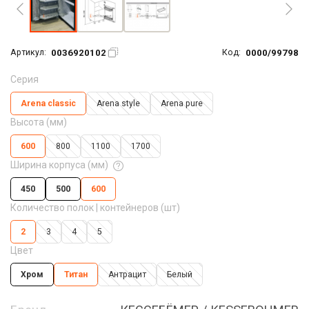
0036920102
0000/99798
Артикул:
Код:
Серия
Arena classic
Arena style
Arena pure
Высота (мм)
600
800
1100
1700
Ширина корпуса (мм)
450
500
600
Количество полок | контейнеров (шт)
2
3
4
5
Цвет
Хром
Титан
Антрацит
Белый