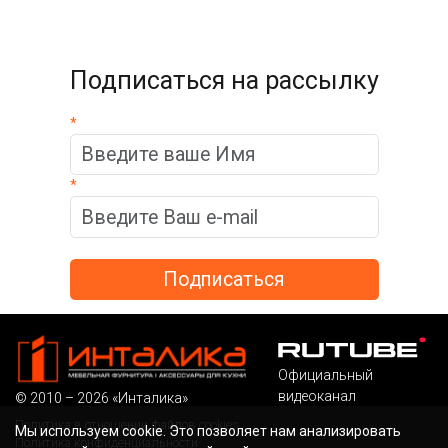
Подписаться на рассылку
*
*
Официальный
видеоканал
© 2010 – 2026 «Инталика»
Политика в отношении файлов cookies
Мы используем cookie. Это позволяет нам анализировать
Политика конфиденциальности