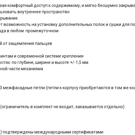
вая комфортный доступ к содержимому, и мягко бесшумно закрыв
ьзовать внутреннее пространство
крывание
т возможность на установку дополнительных полок и сушки для п
сада в любом промежуточном
й от защемления пальцев
интам и современной системе крепления
тях: по глубине, ширине и высоте +/-1,5 мм
ьной части механизма
3 межфасадные петли (петли к корпусу приобретаются в том же ко
(ограничитель в комплект не входит, заказывается отдельно)
ния) подтверждены международными сертификатами