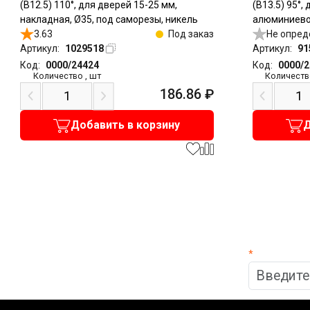
(B12.5) 110°, для дверей 15-25 мм,
(B13.5) 95°,
накладная, Ø35, под саморезы, никель
алюминиево
3.63
Под заказ
накладная, 
Не опред
Артикул:
1029518
Артикул:
91
Код:
0000/24424
Код:
0000/
Количество
,
шт
Количеств
186.86
₽
Добавить в корзину
Д
*