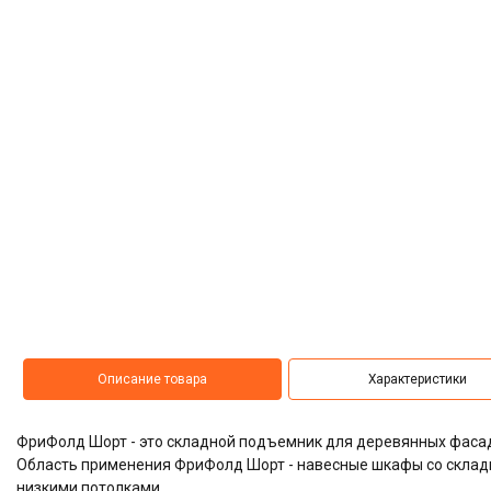
Описание товара
Характеристики
ФриФолд Шорт - это складной подъемник для деревянных фаса
Область применения ФриФолд Шорт - навесные шкафы со складн
низкими потолками