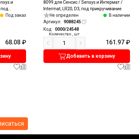
nsys и
8099 для Сенсис / Sensys и Интермат /
, под
Intermat, LR20, D3, под прикручивание
Под заказ
Не определен
В наличии
Артикул:
9088245
Код:
0000/24548
Количество
,
шт
68.08
₽
161.97
₽
рзину
Добавить в корзину