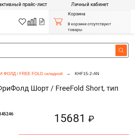
активный прайс-лист
Личный кабинет
Корзина
В корзине отсутствуют
товары
И ФОЛД / FREE FOLD складной
KHF15-2-AN
Фолд Шорт / FreeFold Short, тип
145246
15681
₽