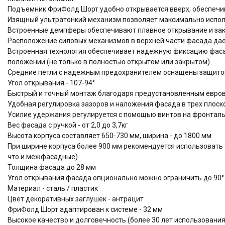
Подъемник ФриФолд Шорт удобно открывается вверх, обеспечи
Изящный ультратонкий механизм позволяет максимально испол
Встроенные демпферы обеспечивают плавное открывание и за
Расположение силовых механизмов в верхней части фасада дае
Встроенная технология обеспечивает надежную фиксацию фа
положении (не только в полностью открытом или закрытом)
Средние петли с надежным предохранителем оснащены защито
Угол открывания - 107-94°
Быстрый и точный монтаж благодаря предустановленным евров
Удобная регулировка зазоров и наложения фасада в трех плоскос
Усилие удержания регулируется с помощью винтов на фронтал
Вес фасада с ручкой - от 2,0 до 3,7кг
Высота корпуса составляет 650-730 мм, ширина - до 1800 мм
При ширине корпуса более 900 мм рекомендуется использовать 
что и межфасадные)
Толщина фасада до 28 мм
Угол открывания фасада опционально можно ограничить до 90° 
Материал - сталь / пластик
Цвет декоративных заглушек - антрацит
ФриФолд Шорт адаптирован к системе - 32 мм
Высокое качество и долговечность (более 30 лет использова