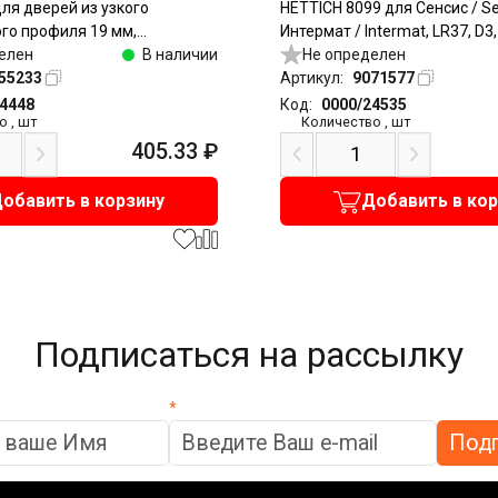
 для дверей из узкого
HETTICH 8099 для Сенсис / Se
го профиля 19 мм,
Интермат / Intermat, LR37, D3
под саморезы, никель
елен
В наличии
прикручивание
Не определен
55233
Артикул:
9071577
24448
Код:
0000/24535
о
,
шт
Количество
,
шт
405.33
₽
обавить в корзину
Добавить в ко
Подписаться на рассылку
*