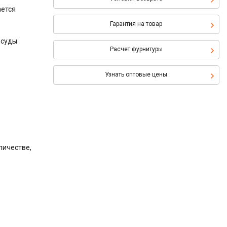
ается
Гарантия на товар
осуды
Расчет фурнитуры
Узнать оптовые цены
личестве,