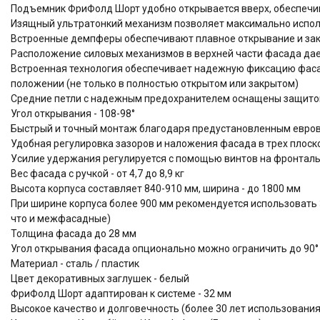
Подъемник ФриФолд Шорт удобно открывается вверх, обеспечи
Изящный ультратонкий механизм позволяет максимально испол
Встроенные демпферы обеспечивают плавное открывание и за
Расположение силовых механизмов в верхней части фасада дае
Встроенная технология обеспечивает надежную фиксацию фа
положении (не только в полностью открытом или закрытом)
Средние петли с надежным предохранителем оснащены защито
Угол открывания - 108-98°
Быстрый и точный монтаж благодаря предустановленным евров
Удобная регулировка зазоров и наложения фасада в трех плоскос
Усилие удержания регулируется с помощью винтов на фронтал
Вес фасада с ручкой - от 4,7 до 8,9 кг
Высота корпуса составляет 840-910 мм, ширина - до 1800 мм
При ширине корпуса более 900 мм рекомендуется использовать 
что и межфасадные)
Толщина фасада до 28 мм
Угол открывания фасада опционально можно ограничить до 90° 
Материал - сталь / пластик
Цвет декоративных заглушек - белый
ФриФолд Шорт адаптирован к системе - 32 мм
Высокое качество и долговечность (более 30 лет использова