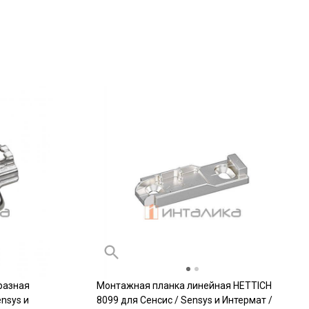
разная
Монтажная планка линейная HETTICH
nsys и
8099 для Сенсис / Sensys и Интермат /