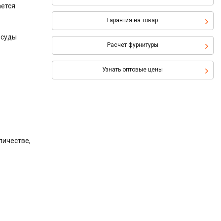
ается
Гарантия на товар
осуды
Расчет фурнитуры
Узнать оптовые цены
личестве,