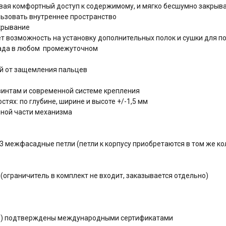
вая комфортный доступ к содержимому, и мягко бесшумно закрыв
ьзовать внутреннее пространство
крывание
т возможность на установку дополнительных полок и сушки для п
сада в любом промежуточном
й от защемления пальцев
интам и современной системе крепления
тях: по глубине, ширине и высоте +/-1,5 мм
ьной части механизма
3 межфасадные петли (петли к корпусу приобретаются в том же ко
(ограничитель в комплект не входит, заказывается отдельно)
ния) подтверждены международными сертификатами