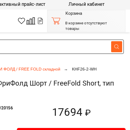
активный прайс-лист
Личный кабинет
Корзина
В корзине отсутствуют
товары
И ФОЛД / FREE FOLD складной
KHF26-2-WH
Фолд Шорт / FreeFold Short, тип
/20156
17694
₽