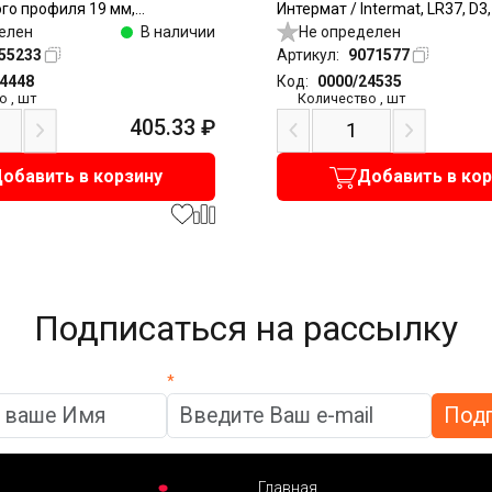
го профиля 19 мм,
Интермат / Intermat, LR37, D3
под саморезы, никель
елен
В наличии
прикручивание
Не определен
55233
Артикул:
9071577
24448
Код:
0000/24535
о
,
шт
Количество
,
шт
405.33
₽
обавить в корзину
Добавить в ко
Подписаться на рассылку
*
Главная