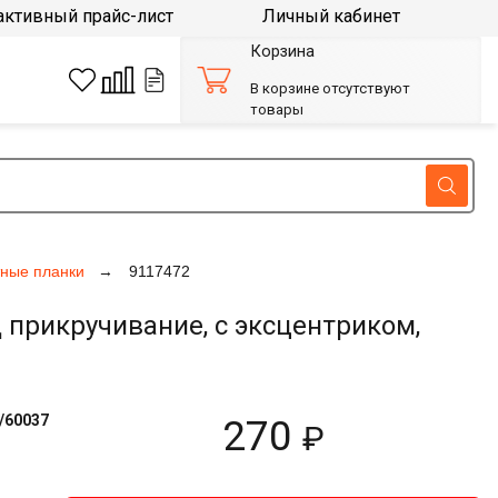
активный прайс-лист
Личный кабинет
Корзина
В корзине отсутствуют
товары
ные планки
9117472
д прикручивание, с эксцентриком,
/60037
270
₽