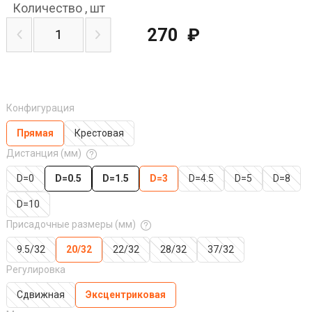
Количество
,
шт
270
₽
Конфигурация
Прямая
Крестовая
Дистанция (мм)
D=0
D=0.5
D=1.5
D=3
D=4.5
D=5
D=8
D=10
Присадочные размеры (мм)
9.5/32
20/32
22/32
28/32
37/32
Регулировка
Сдвижная
Эксцентриковая