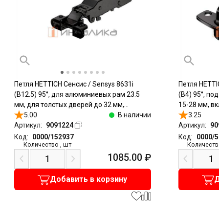
Петля HETTICH Сенсис / Sensys 8631i
Петля HETTI
(B12.5) 95°, для алюминиевых рам 23.5
(B4) 95°, п
мм, для толстых дверей до 32 мм,
15-28 мм, вк
накладная, с доводчиком, с пружиной,
5.00
В наличии
под саморез
3.25
черный обсидиан
Артикул:
9091224
Артикул:
90
Код:
0000/152937
Код:
0000/
Количество
,
шт
Количеств
1085.00
₽
Добавить в корзину
Д