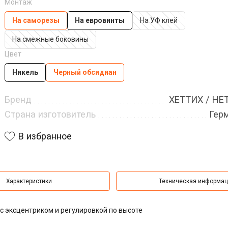
Монтаж
На саморезы
На евровинты
На УФ клей
На смежные боковины
Цвет
Никель
Черный обсидиан
Бренд
ХЕТТИХ / HE
Страна изготовитель
Гер
В избранное
Характеристики
Техническая информа
с эксцентриком и регулировкой по высоте