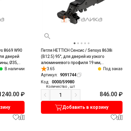
ys 8669 W90
Петля HETTICH Сенсис / Sensys 8638i
для дверей
(B12.5) 95°, для дверей из узкого
ины, Ø35,
алюминиевого профиля 19 мм,
иан
В наличии
накладная, с доводчиком, под саморезы,
3.65
Под заказ
черный обсидиан
Артикул:
9091744
Код:
0000/59980
Количество
,
шт
1240.00
₽
846.00
₽
рзину
Добавить в корзину