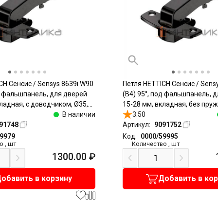
CH Сенсис / Sensys 8639i W90
Петля HETTICH Сенсис / Sens
од фальшпанель, для дверей
(B4) 95°, под фальшпанель, 
ладная, с доводчиком, Ø35,
15-28 мм, вкладная, без пруж
ы, черный обсидиан
В наличии
под саморезы, черный обсид
3.50
91748
Артикул:
9091752
59979
Код:
0000/59995
о
,
шт
Количество
,
шт
1300.00
₽
обавить в корзину
Добавить в ко