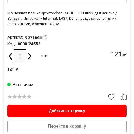
Монтажная планка крестообразная HETTICH 8099 для Сенсис /
Sensys и Интермат / Intermat, LR37, D0, с предустановленными
евровинтами, с эксцентриком
9071665
Артикул:
0000/24553
Код:
121
₽
шт
121
₽
В наличии
Добавить в корзину
Перейти в корзину