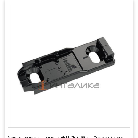
Монтажная планка линейная HETTICH 8099 для Сенсис / Sensys,