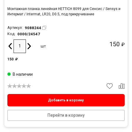
Монтажная планка линейная HETTICH 8099 для Сенсис / Sensys и
Интермат / Intermat, LR20, D0.5, под прикручивание
9088244
Артикул:
0000/24547
Код:
150
₽
шт
150
₽
В наличии
Добавить в корзину
Перейти в корзину