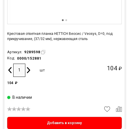
Крестовая ответная планка HETTICH Веосис / Veosys, D=0, под
прикручивание, (37/32 мм), нержавеющая сталь
9289598
Артикул:
0000/152881
Код:
104
₽
шт
104
₽
В наличии
Добавить в корзину