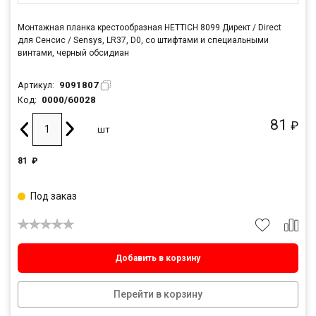
Монтажная планка крестообразная HETTICH 8099 Директ / Direct
для Сенсис / Sensys, LR37, D0, со штифтами и специальными
винтами, черный обсидиан
9091807
Артикул:
0000/60028
Код:
81
₽
шт
81
₽
Под заказ
Добавить в корзину
Перейти в корзину