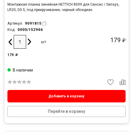
Монтажная планка линейная HETTICH 8099 для Сенсис / Sensys,
LR20, D0.5, под прикручивание, черный обсидиан
9091815
Артикул:
0000/152946
Код:
179
₽
шт
179
₽
В наличии
Добавить в корзину
Перейти в корзину