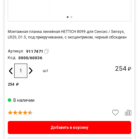
Монтажная планка линейная HETTICH 8099 для Сенсис / Sensys,
LR20, D1.5, под прикручивание, с эксцентриком, черный обсидиан
9117471
Артикул:
0000/60036
Код:
254
₽
шт
254
₽
В наличии
Добавить в корзину