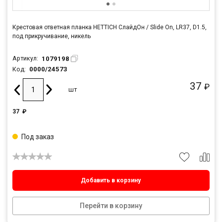
Крестовая ответная планка HETTICH СлайдОн / Slide On, LR37, D1.5,
под прикручивание, никель
1079198
Артикул:
0000/24573
Код:
37
₽
шт
37
₽
Под заказ
Добавить в корзину
Перейти в корзину