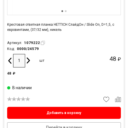
Крестовая ответная планка HETTICH СлайдОн / Slide On, D=1,5, с
евровинтами, (37/32 мм), никель
1079222
Артикул:
0000/24579
Код:
48
₽
шт
48
₽
В наличии
Добавить в корзину
Перейти в корзину