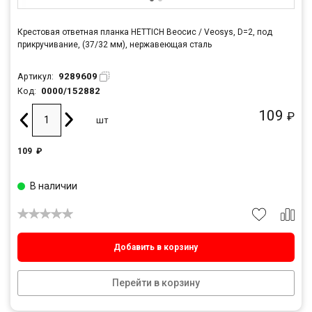
Крестовая ответная планка HETTICH Веосис / Veosys, D=2, под
прикручивание, (37/32 мм), нержавеющая сталь
9289609
Артикул:
0000/152882
Код:
109
₽
шт
109
₽
В наличии
Добавить в корзину
Перейти в корзину