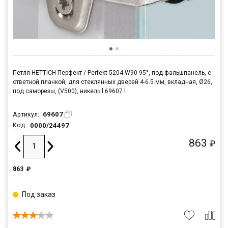
Петля HETTICH Перфект / Perfekt 5204 W90 95°, под фальшпанель, с
ответной планкой, для стеклянных дверей 4-6.5 мм, вкладная, Ø26,
под саморезы, (V500), никель l 69607 l
69607
Артикул:
0000/24497
Код:
863
₽
863
₽
Под заказ