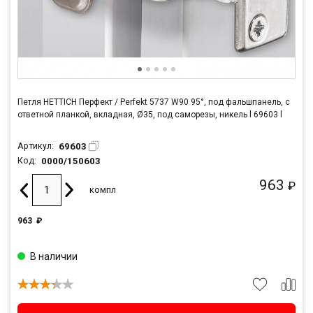
Петля HETTICH Перфект / Perfekt 5737 W90 95°, под фальшпанель, с
ответной планкой, вкладная, Ø35, под саморезы, никель l 69603 l
69603
Артикул:
0000/150603
Код:
963
₽
компл
963
₽
В наличии