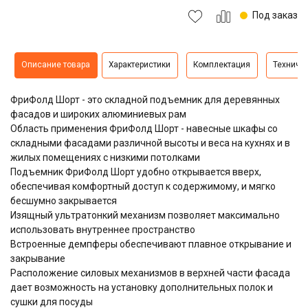
Под заказ
Описание товара
Характеристики
Комплектация
Техниче
ФриФолд Шорт - это складной подъемник для деревянных
фасадов и широких алюминиевых рам
Область применения ФриФолд Шорт - навесные шкафы со
складными фасадами различной высоты и веса на кухнях и в
жилых помещениях с низкими потолками
Подъемник ФриФолд Шорт удобно открывается вверх,
обеспечивая комфортный доступ к содержимому, и мягко
бесшумно закрывается
Изящный ультратонкий механизм позволяет максимально
использовать внутреннее пространство
Встроенные демпферы обеспечивают плавное открывание и
закрывание
Расположение силовых механизмов в верхней части фасада
дает возможность на установку дополнительных полок и
сушки для посуды