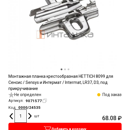
Монтажная планка крестообразная HETTICH 8099 для
Сенсис / Sensys и Интермат / Intermat, LR37, D3, под
прикручивание
Не определен
Под заказ
9071577
Артикул:
0000/24535
Код:
шт
68.08
₽
Добавить в корзину