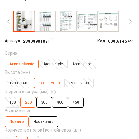
Увеличить фото
2380890102
0000/146741
Артикул:
Код:
Серия
Arena classic
Arena style
Arena pure
Высота (мм)
1200 - 1600
1600 - 2000
1900 - 2300
Ширина корпуса (мм)
150
250
300
400
450
Выдвижение
Полное
Частичное
Количество полок | контейнеров (шт)