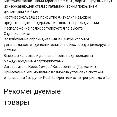
Материал полки - ламинированное ДСП, бортик - круглый прут
из нержавеющей стали с гальваническим покрытием
диаметром 3 и 6 мм
Противоскользящее покрытие Антислип надежно
предотвращает содержимое полок от опрокидывания
Расположение полок регулируется по высоте
Отделка - титан
Во избежание опрокидывания, в центре колонки
установливается дополнительная ножка, корпус фиксируется
к стене
Высокое качество и долговечность подтверждены
международными сертификатами
Изготовитель Кессебёмер / Kessebohmer (Германия)
Примечание: опционально возможна установка системы
открывания без ручек Puch to Open или электропривода eTач
Рекомендуемые
товары