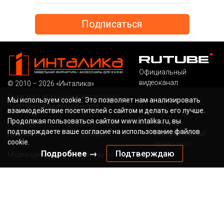
Официальный
видеоканал
© 2010 – 2026 «Инталика»
Политика в отношении файлов cookies
Мы используем cookie. Это позволяет нам анализировать
Политика конфиденциальности
взаимодействие посетителей с сайтом и делать его лучше.
Продолжая пользоваться сайтом www.intalika.ru, вы
Главная
О магазине
Оплата
подтверждаете ваше согласие на использование файлов
Доставка
Бренды
Интерактивный
cookie.
прайс-лист
Подробнее →
Подтверждаю
Медиа-центр
Контакты
Бесплатный звонок по России
Наша электронная
почта
8 (800) 700-36-13
sale@intalika.ru
канал в ТГ
Наш адрес