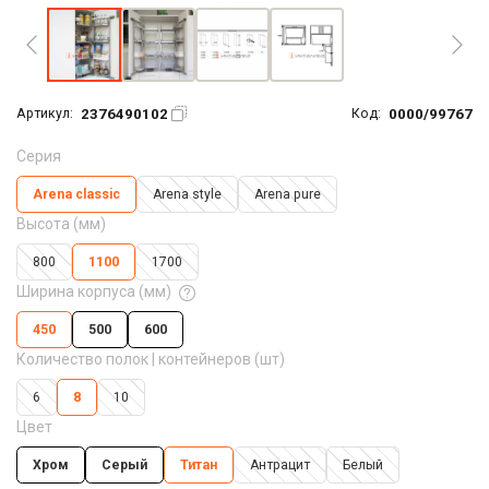
2376490102
0000/99767
Артикул:
Код:
Серия
Arena classic
Arena style
Arena pure
Высота (мм)
800
1100
1700
Ширина корпуса (мм)
450
500
600
Количество полок | контейнеров (шт)
6
8
10
Цвет
Хром
Серый
Титан
Антрацит
Белый