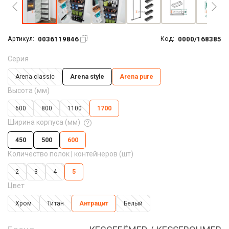
0036119846
0000/168385
Артикул:
Код:
Серия
Arena classic
Arena style
Arena pure
Высота (мм)
600
800
1100
1700
Ширина корпуса (мм)
450
500
600
Количество полок | контейнеров (шт)
2
3
4
5
Цвет
Хром
Титан
Антрацит
Белый