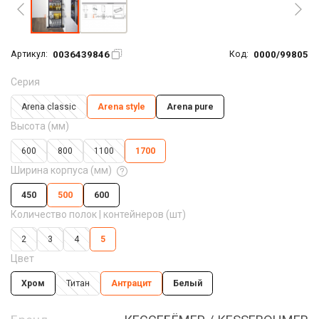
0036439846
0000/99805
Артикул:
Код:
Серия
Arena classic
Arena style
Arena pure
Высота (мм)
600
800
1100
1700
Ширина корпуса (мм)
450
500
600
Количество полок | контейнеров (шт)
2
3
4
5
Цвет
Хром
Титан
Антрацит
Белый