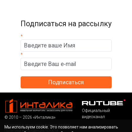
Подписаться на рассылку
*
*
Официальный
видеоканал
© 2010 – 2026 «Инталика»
Политика в отношении файлов cookies
Мы используем cookie. Это позволяет нам анализировать
Политика конфиденциальности