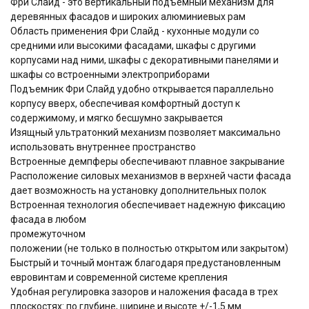
Фри Слайд - это вертикальный подъемный механизм для
деревянных фасадов и широких алюминиевых рам
Область применения Фри Слайд - кухонные модули со
средними или высокими фасадами, шкафы с другими
корпусами над ними, шкафы с декоративными панелями и
шкафы со встроенными электроприборами
Подъемник Фри Слайд удобно открывается параллельно
корпусу вверх, обеспечивая комфортный доступ к
содержимому, и мягко бесшумно закрывается
Изящный ультратонкий механизм позволяет максимально
использовать внутреннее пространство
Встроенные демпферы обеспечивают плавное закрывание
Расположение силовых механизмов в верхней части фасада
дает возможность на установку дополнительных полок
Встроенная технология обеспечивает надежную фиксацию
фасада в любом
промежуточном
положении (не только в полностью открытом или закрытом)
Быстрый и точный монтаж благодаря предустановленным
евровинтам и современной системе крепления
Удобная регулировка зазоров и наложения фасада в трех
плоскостях: по глубине, ширине и высоте +/-1,5 мм