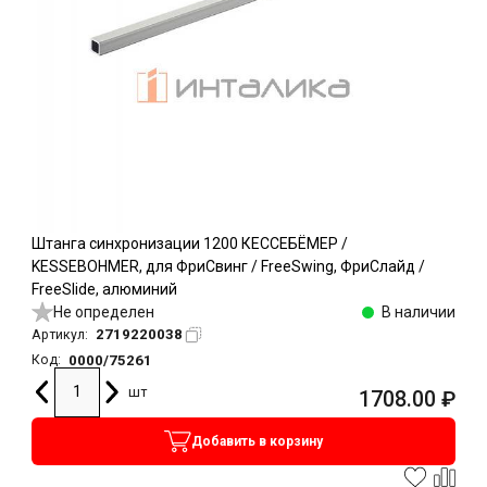
Штанга синхронизации 1200 КЕССЕБЁМЕР /
KESSEBOHMER, для ФриСвинг / FreeSwing, ФриСлайд /
FreeSlide, алюминий
Не определен
В наличии
2719220038
Артикул:
0000/75261
Код:
шт
1708.00
₽
Добавить в корзину