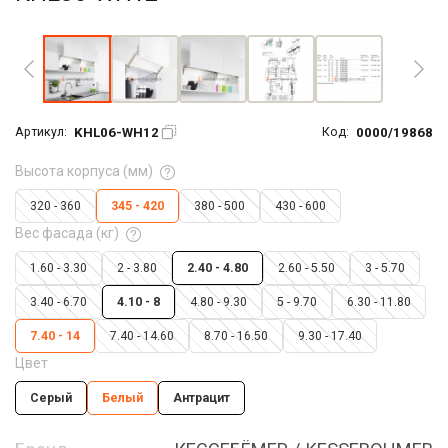
Увеличить фото
KHL06-WH12
0000/19868
Артикул:
Код:
Высота корпуса (мм)
320 - 360
345 - 420
380 - 500
430 - 600
Вес фасада (кг)
1.60 - 3.30
2 - 3.80
2.40 - 4.80
2.60 - 5.50
3 - 5.70
3.40 - 6.70
4.10 - 8
4.80 - 9.30
5 - 9.70
6.30 - 11.80
7.40 - 14
7.40 - 14.60
8.70 - 16.50
9.30 - 17.40
Цвет
Серый
Белый
Антрацит