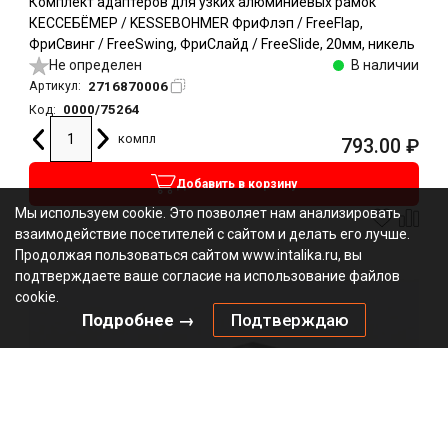
Комплект адаптеров для узких алюминиевых рамок
КЕССЕБЁМЕР / KESSEBOHMER ФриФлэп / FreeFlap,
ФриСвинг / FreeSwing, ФриСлайд / FreeSlide, 20мм, никель
Не определен
В наличии
2716870006
Артикул:
0000/75264
Код:
компл
793.00
₽
Добавить в корзину
Мы используем cookie. Это позволяет нам анализировать
взаимодействие посетителей с сайтом и делать его лучше.
Продолжая пользоваться сайтом www.intalika.ru, вы
подтверждаете ваше согласие на использование файлов
cookie.
Подробнее →
Подтверждаю