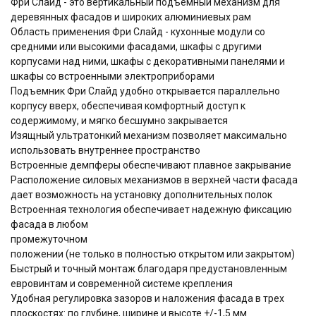
Фри Слайд - это вертикальный подъемный механизм для
деревянных фасадов и широких алюминиевых рам
Область применения Фри Слайд - кухонные модули со
средними или высокими фасадами, шкафы с другими
корпусами над ними, шкафы с декоративными панелями и
шкафы со встроенными электроприборами
Подъемник Фри Слайд удобно открывается параллельно
корпусу вверх, обеспечивая комфортный доступ к
содержимому, и мягко бесшумно закрывается
Изящный ультратонкий механизм позволяет максимально
использовать внутреннее пространство
Встроенные демпферы обеспечивают плавное закрывание
Расположение силовых механизмов в верхней части фасада
дает возможность на установку дополнительных полок
Встроенная технология обеспечивает надежную фиксацию
фасада в любом
промежуточном
положении (не только в полностью открытом или закрытом)
Быстрый и точный монтаж благодаря предустановленным
евровинтам и современной системе крепления
Удобная регулировка зазоров и наложения фасада в трех
плоскостях: по глубине, ширине и высоте +/-1,5 мм