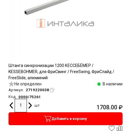
Штанга синхронизации 1200 КЕССЕБЁМЕР /
KESSEBOHMER, для ФриСвинг / FreeSwing, ФриСлайд /
FreeSlide, алюминий
Не определен
В наличии
2719220038
Артикул:
0000/75261
Код:
шт
1708.00
₽
Добавить в корзину