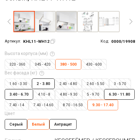
Увеличить фото
KHL11-WH12
0000/19908
Артикул:
Код:
Высота корпуса (мм)
320 - 360
345 - 420
380 - 500
430 - 600
Вес фасада (кг)
1.60 - 3.30
2 - 3.80
2.40 - 4.80
2.60 - 5.50
3 - 5.70
3.40 - 6.70
4.10 - 8
4.80 - 9.30
5 - 9.70
6.30 - 11.80
7.40 - 14
7.40 - 14.60
8.70 - 16.50
9.30 - 17.40
Цвет
Серый
Белый
Антрацит