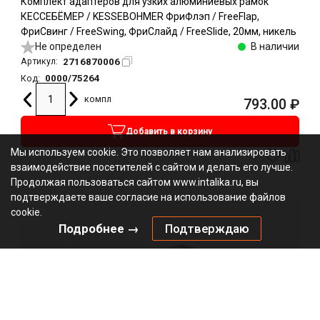
Комплект адаптеров для узких алюминиевых рамок
КЕССЕБЁМЕР / KESSEBOHMER ФриФлэп / FreeFlap,
ФриСвинг / FreeSwing, ФриСлайд / FreeSlide, 20мм, никель
Не определен
В наличии
2716870006
Артикул:
0000/75264
Код:
компл
793.00
₽
Добавить в корзину
Мы используем cookie. Это позволяет нам анализировать
взаимодействие посетителей с сайтом и делать его лучше.
Продолжая пользоваться сайтом www.intalika.ru, вы
подтверждаете ваше согласие на использование файлов
cookie.
Подробнее →
Подтверждаю